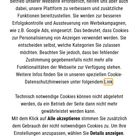
Informationen
Betrieb unserer Webseite erforderlich, helfen uns aber auch
dienstags von 14 bis 16 Uhr
Kursangebote
dabei, unsere Plattform zu verbessern und zusätzliche
Mit öffentlichen Verkehrsmitteln: Vom
Funktionen bereitzustellen. Sie werden zur besseren
Anreiseinformation:
Neumarkt mit dem Bus Nr. 136 oder Bus Nr.
Mitarbeiten
Kontakt
Erfolgskontrolle und Aussteuerung von Werbekampagnen,
146 bis zur Haltestelle "Hildegardis-
Stellenangebote
wie z.B. Google Ads, eingesetzt. Das bedeutet, dass Cookies
Mit dem Auto: Das Marien-Hospital Euskirchen
Presse und Medien
Malteser online
Krankenhaus" oder Straßenbahnlinie 1
Wir Malteser
zur Personalisierung von Anzeigen verwendet werden. Sie
ist im innerstädtischen Schilder-Leitsystem
Transparenz
Richtung Weiden bis zur Haltestelle
entscheiden selbst, welche Kategorien Sie zulassen
ausgeschildert.
Impressum
"Universitätsstr." Die Praxis befindet sich im
möchten. Beachten Sie jedoch, dass bei fehlender
Malteserorden
Zustimmung gegebenenfalls nicht mehr alle
Haus Rita rechts neben dem Haupteingang.
Datenschutz
Mit ÖPNV: Ab Euskirchen Bahnhof mit den
Malteser Jugend
Funktionalitäten der Webseite zur Verfügung stehen.
Spendenkonto
Barrierefreiheit
Buslinien 871 und 860 ungefähr 15 Minuten bis
Weitere Infos finden Sie in unseren speziellen Cookie-
Malteser International
Öffnungszeiten:
Datenschutzhinweisen unter folgendem
Link
.
zur Bushaltestelle Marien-Hospital.
Mediathek
Empfänger: Malteser Hilfsdienst e.V.
Soziale Netzwerke
Aufgrund kurzfristig möglicher Veränderungen
Sharepoint
Technisch notwendige Cookies können nicht abgelehnt
Sie sind nicht krankenversichert und akut
Bank: Pax-Bank für Kirche und Caritas eG
der Sprechzeiten informieren Sie sich bitte
werden, da ein Betrieb der Seite dann nicht mehr
erkrankt?
IBAN: DE90 3706 0120 1201 2100 18
gewährleistet werden kann.
direkt auf den
Seiten der Stadtgeschäftsstelle
Mit dem Klick auf
Alle akzeptieren
stimmen Sie zusätzlich
BIC: GENODED1PA7
Der Malteser Hilfsdienst e.V. ist als eingetragene
Köln [...Link...]
Sie können ohne Voranmeldung während der
dem Gebrauch der nicht notwendigen Cookies zu. Um Ihre
gemeinnützige Organisation von der Körperschaft- und
Öffnungszeiten die MMM Sprechstunde
Einstellungen anzupassen, wählen Sie
Details anzeigen
.