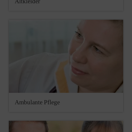
Alt­kleider
Am­bulan­te Pflege