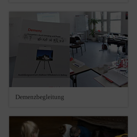
De­menz­be­gleitung