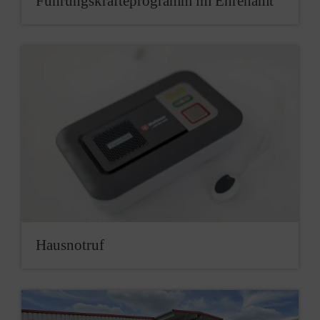
Füh­rungs­kräfte­programm im Ehrenamt
Haus­not­ruf