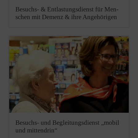
Be­suchs- & Ent­lastungs­dienst für Men­
schen mit Demenz & ihre Ange­hörigen
Be­suchs- und Be­glei­tungs­dienst „mo­bil
und mitten­drin“