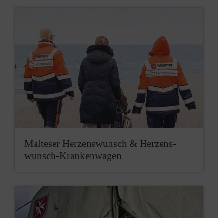
Mal­te­ser Herzens­wunsch & Herzens­
wunsch-Kran­ken­wa­gen