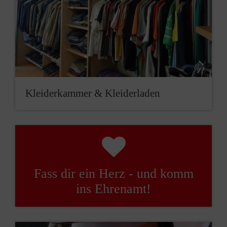
Kleider­kammer & Kleider­laden
Fass dir ein Herz - und komm
ins Ehrenamt!