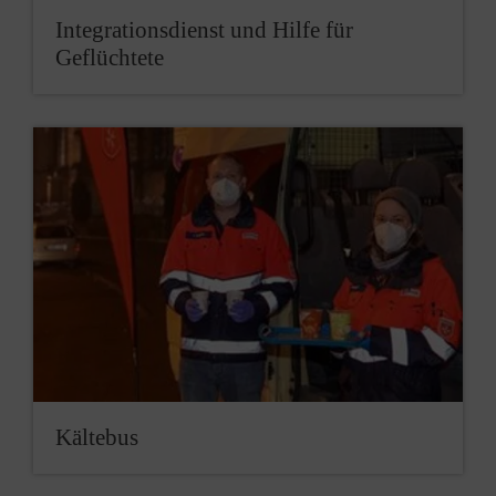
In­te­grations­dienst und Hil­fe für
Geflüchte­te
Kälte­bus