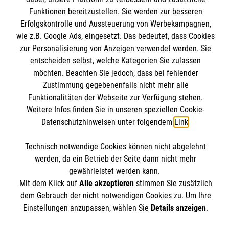
Funktionen bereitzustellen. Sie werden zur besseren
Mitarbeiten
Kontakt
Erfolgskontrolle und Aussteuerung von Werbekampagnen,
Stellenangebote
wie z.B. Google Ads, eingesetzt. Das bedeutet, dass Cookies
Presse und Medien
Malteser online
Wir Malteser
zur Personalisierung von Anzeigen verwendet werden. Sie
Transparenz
entscheiden selbst, welche Kategorien Sie zulassen
Impressum
möchten. Beachten Sie jedoch, dass bei fehlender
Malteserorden
Datenschutz
Zustimmung gegebenenfalls nicht mehr alle
Malteser Jugend
Spendenkonto
Funktionalitäten der Webseite zur Verfügung stehen.
Barrierefreiheit
Weitere Infos finden Sie in unseren speziellen Cookie-
Malteser International
Datenschutzhinweisen unter folgendem
Link
.
Mediathek
Empfänger: Malteser Hilfsdienst e.V.
Soziale Netzwerke
Sharepoint
Technisch notwendige Cookies können nicht abgelehnt
Bank: Pax-Bank für Kirche und Caritas eG
werden, da ein Betrieb der Seite dann nicht mehr
IBAN: DE90 3706 0120 1201 2100 18
gewährleistet werden kann.
BIC: GENODED1PA7
Mit dem Klick auf
Alle akzeptieren
stimmen Sie zusätzlich
Der Malteser Hilfsdienst e.V. ist als eingetragene
dem Gebrauch der nicht notwendigen Cookies zu. Um Ihre
gemeinnützige Organisation von der Körperschaft- und
Einstellungen anzupassen, wählen Sie
Details anzeigen
.
Gewerbesteuer befreit.