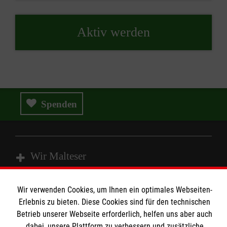
Aktiv werden
Spenden
Wir Malteser
Wir verwenden Cookies, um Ihnen ein optimales Webseiten-
Spenden & Helfen
Erlebnis zu bieten. Diese Cookies sind für den technischen
Angebote & Leistungen
Informationen
Betrieb unserer Webseite erforderlich, helfen uns aber auch
Kursangebote
dabei, unsere Plattform zu verbessern und zusätzliche