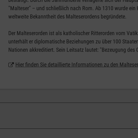
"Malteser" – und schließlich nach Rom. Ab 1310 wurde ein 
weltweite Bekanntheit des Malteserordens begründete.
Der Malteserorden ist als katholischer Ritterorden vom Vati
unterhält er diplomatische Beziehungen zu über 100 Staaten u
Nationen akkreditiert. Sein Leitsatz lautet: "Bezeugung des
Hier finden Sie detaillierte Informationen zu den Maltese
erein 1953 vom Malteserorden und dem Caritasverband gegründet