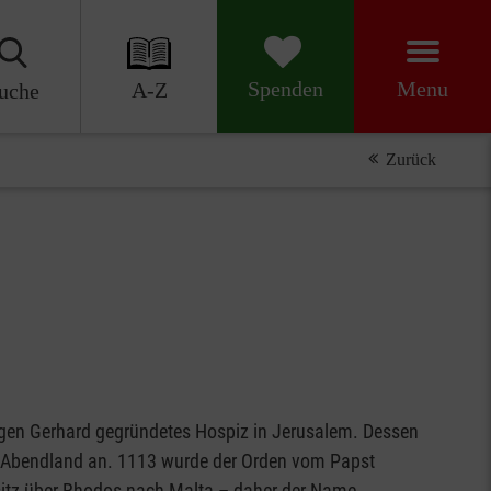
Menu
Spenden
A-Z
uche
Zurück
igen Gerhard gegründetes Hospiz in Jerusalem. Dessen
em Abendland an. 1113 wurde der Orden vom Papst
tsitz über Rhodos nach Malta – daher der Name