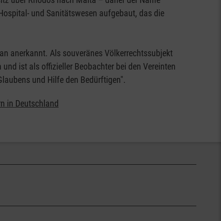
Hospital- und Sanitätswesen aufgebaut, das die
kan anerkannt. Als souveränes Völkerrechtssubjekt
nd ist als offizieller Beobachter bei den Vereinten
 Glaubens und Hilfe den Bedürftigen".
rn in Deutschland
: mehr als 1.030.000 Mitglieder und Fördermitglieder