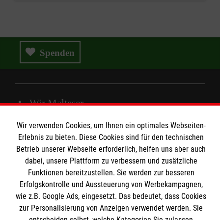
Spenden
Wir Malteser
Wir verwenden Cookies, um Ihnen ein optimales Webseiten-
Erlebnis zu bieten. Diese Cookies sind für den technischen
Spenden & Helfen
Betrieb unserer Webseite erforderlich, helfen uns aber auch
Angebote & Leistungen
Informationen
dabei, unsere Plattform zu verbessern und zusätzliche
Kursangebote
Funktionen bereitzustellen. Sie werden zur besseren
Mitarbeiten
Erfolgskontrolle und Aussteuerung von Werbekampagnen,
Kontakt
wie z.B. Google Ads, eingesetzt. Das bedeutet, dass Cookies
Stellenangebote
Presse und Medien
zur Personalisierung von Anzeigen verwendet werden. Sie
Malteser online
Wir Malteser
entscheiden selbst, welche Kategorien Sie zulassen