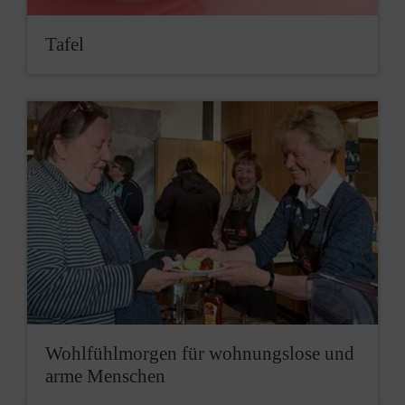
Ta­fel
Wohl­fühl­mor­gen für wohnungs­lose und
ar­me Men­schen