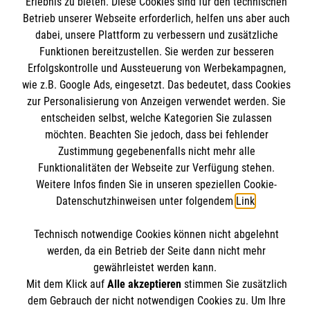
Bildungs­zentrum Rhein­land
Erlebnis zu bieten. Diese Cookies sind für den technischen
Betrieb unserer Webseite erforderlich, helfen uns aber auch
Heilsbachstraße 22-24
dabei, unsere Plattform zu verbessern und zusätzliche
53123 Bonn
Funktionen bereitzustellen. Sie werden zur besseren
Erfolgskontrolle und Aussteuerung von Werbekampagnen,
Kompetenz in der rettungsdienstlichen Aus-,
wie z.B. Google Ads, eingesetzt. Das bedeutet, dass Cookies
zur Personalisierung von Anzeigen verwendet werden. Sie
Fort- und Weiterbildung.
entscheiden selbst, welche Kategorien Sie zulassen
möchten. Beachten Sie jedoch, dass bei fehlender
Zustimmung gegebenenfalls nicht mehr alle
Funktionalitäten der Webseite zur Verfügung stehen.
Weitere Infos finden Sie in unseren speziellen Cookie-
Datenschutzhinweisen unter folgendem
Link
.
Technisch notwendige Cookies können nicht abgelehnt
werden, da ein Betrieb der Seite dann nicht mehr
Sekretariat Bildungszentrum Rheinland
gewährleistet werden kann.
Mit dem Klick auf
Alle akzeptieren
stimmen Sie zusätzlich
Tel.
0228 96992 70
dem Gebrauch der nicht notwendigen Cookies zu. Um Ihre
Fax
0228 96992 79