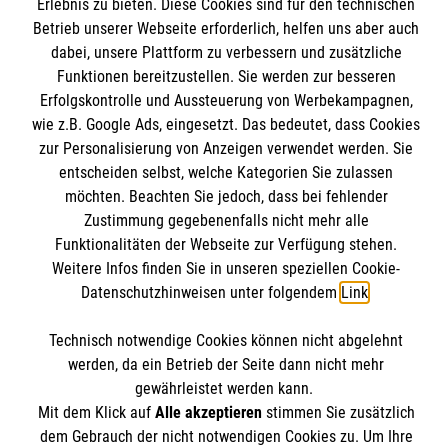
Erlebnis zu bieten. Diese Cookies sind für den technischen
Angebote & Leistungen
Betrieb unserer Webseite erforderlich, helfen uns aber auch
Informationen
dabei, unsere Plattform zu verbessern und zusätzliche
Kursangebote
Funktionen bereitzustellen. Sie werden zur besseren
Mitarbeiten
Erfolgskontrolle und Aussteuerung von Werbekampagnen,
Kontakt
Stellenangebote
wie z.B. Google Ads, eingesetzt. Das bedeutet, dass Cookies
Presse und Medien
Malteser online
Wir Malteser
zur Personalisierung von Anzeigen verwendet werden. Sie
Transparenz
entscheiden selbst, welche Kategorien Sie zulassen
möchten. Beachten Sie jedoch, dass bei fehlender
Impressum
Malteserorden
Zustimmung gegebenenfalls nicht mehr alle
Datenschutz
Funktionalitäten der Webseite zur Verfügung stehen.
Malteser Jugend
Spendenkonto
Barrierefreiheit
Weitere Infos finden Sie in unseren speziellen Cookie-
Malteser International
Datenschutzhinweisen unter folgendem
Link
.
Mediathek
Empfänger: Malteser Hilfsdienst e.V.
Soziale Netzwerke
Sharepoint
Technisch notwendige Cookies können nicht abgelehnt
Bank: Pax-Bank für Kirche und Caritas eG
werden, da ein Betrieb der Seite dann nicht mehr
IBAN: DE90 3706 0120 1201 2100 18
gewährleistet werden kann.
Mit dem Klick auf
Alle akzeptieren
stimmen Sie zusätzlich
BIC: GENODED1PA7
Der Malteser Hilfsdienst e.V. ist als eingetragene
dem Gebrauch der nicht notwendigen Cookies zu. Um Ihre