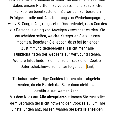
Informationen
dabei, unsere Plattform zu verbessern und zusätzliche
Kursangebote
Funktionen bereitzustellen. Sie werden zur besseren
Mitarbeiten
Erfolgskontrolle und Aussteuerung von Werbekampagnen,
Kontakt
Stellenangebote
wie z.B. Google Ads, eingesetzt. Das bedeutet, dass Cookies
Presse und Medien
Malteser online
Wir Malteser
zur Personalisierung von Anzeigen verwendet werden. Sie
Transparenz
entscheiden selbst, welche Kategorien Sie zulassen
möchten. Beachten Sie jedoch, dass bei fehlender
Impressum
Malteserorden
Zustimmung gegebenenfalls nicht mehr alle
Datenschutz
Funktionalitäten der Webseite zur Verfügung stehen.
Malteser Jugend
Spendenkonto
Barrierefreiheit
Weitere Infos finden Sie in unseren speziellen Cookie-
Malteser International
Datenschutzhinweisen unter folgendem
Link
.
Mediathek
Empfänger: Malteser Hilfsdienst e.V.
Soziale Netzwerke
Sharepoint
Technisch notwendige Cookies können nicht abgelehnt
Bank: Pax-Bank für Kirche und Caritas eG
werden, da ein Betrieb der Seite dann nicht mehr
IBAN: DE90 3706 0120 1201 2100 18
gewährleistet werden kann.
Mit dem Klick auf
Alle akzeptieren
stimmen Sie zusätzlich
BIC: GENODED1PA7
Der Malteser Hilfsdienst e.V. ist als eingetragene
dem Gebrauch der nicht notwendigen Cookies zu. Um Ihre
gemeinnützige Organisation von der Körperschaft- und
Einstellungen anzupassen, wählen Sie
Details anzeigen
.