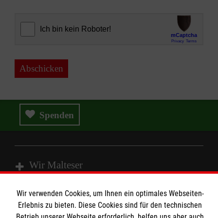
Abschicken
Spenden
Wir Malteser
Wir verwenden Cookies, um Ihnen ein optimales Webseiten-
Spenden & Helfen
Erlebnis zu bieten. Diese Cookies sind für den technischen
Angebote & Leistungen
Betrieb unserer Webseite erforderlich, helfen uns aber auch