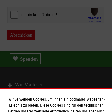
Abschicken
Spenden
Wir Malteser
Wir verwenden Cookies, um Ihnen ein optimales Webseiten-
Spenden & Helfen
Erlebnis zu bieten. Diese Cookies sind für den technischen
Angebote & Leistungen
Betrieb unserer Webseite erforderlich, helfen uns aber auch