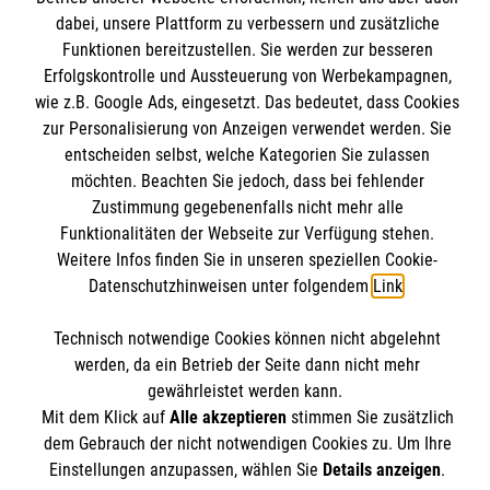
Informationen
dabei, unsere Plattform zu verbessern und zusätzliche
Kursangebote
Funktionen bereitzustellen. Sie werden zur besseren
Mitarbeiten
Erfolgskontrolle und Aussteuerung von Werbekampagnen,
Kontakt
Stellenangebote
wie z.B. Google Ads, eingesetzt. Das bedeutet, dass Cookies
Presse und Medien
Malteser online
Wir Malteser
zur Personalisierung von Anzeigen verwendet werden. Sie
Transparenz
entscheiden selbst, welche Kategorien Sie zulassen
möchten. Beachten Sie jedoch, dass bei fehlender
Impressum
Malteserorden
Zustimmung gegebenenfalls nicht mehr alle
Datenschutz
Funktionalitäten der Webseite zur Verfügung stehen.
Malteser Jugend
Spendenkonto
Barrierefreiheit
Weitere Infos finden Sie in unseren speziellen Cookie-
Malteser International
Datenschutzhinweisen unter folgendem
Link
.
Mediathek
Empfänger: Malteser Hilfsdienst e.V.
Soziale Netzwerke
Sharepoint
Technisch notwendige Cookies können nicht abgelehnt
Bank: Pax-Bank für Kirche und Caritas eG
werden, da ein Betrieb der Seite dann nicht mehr
IBAN: DE90 3706 0120 1201 2100 18
gewährleistet werden kann.
Mit dem Klick auf
Alle akzeptieren
stimmen Sie zusätzlich
BIC: GENODED1PA7
Der Malteser Hilfsdienst e.V. ist als eingetragene
dem Gebrauch der nicht notwendigen Cookies zu. Um Ihre
gemeinnützige Organisation von der Körperschaft- und
Einstellungen anzupassen, wählen Sie
Details anzeigen
.