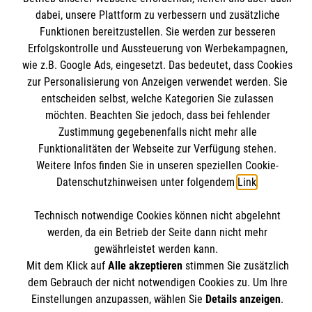
Informationen
dabei, unsere Plattform zu verbessern und zusätzliche
Kursangebote
Funktionen bereitzustellen. Sie werden zur besseren
Mitarbeiten
Erfolgskontrolle und Aussteuerung von Werbekampagnen,
Kontakt
Stellenangebote
wie z.B. Google Ads, eingesetzt. Das bedeutet, dass Cookies
Presse und Medien
Malteser online
Wir Malteser
zur Personalisierung von Anzeigen verwendet werden. Sie
Transparenz
entscheiden selbst, welche Kategorien Sie zulassen
möchten. Beachten Sie jedoch, dass bei fehlender
Impressum
Malteserorden
Zustimmung gegebenenfalls nicht mehr alle
Datenschutz
Funktionalitäten der Webseite zur Verfügung stehen.
Malteser Jugend
Spendenkonto
Barrierefreiheit
Weitere Infos finden Sie in unseren speziellen Cookie-
Malteser International
Datenschutzhinweisen unter folgendem
Link
.
Mediathek
Empfänger: Malteser Hilfsdienst e.V.
Soziale Netzwerke
Sharepoint
Technisch notwendige Cookies können nicht abgelehnt
Bank: Pax-Bank für Kirche und Caritas eG
werden, da ein Betrieb der Seite dann nicht mehr
IBAN: DE90 3706 0120 1201 2100 18
gewährleistet werden kann.
Mit dem Klick auf
Alle akzeptieren
stimmen Sie zusätzlich
BIC: GENODED1PA7
Der Malteser Hilfsdienst e.V. ist als eingetragene
dem Gebrauch der nicht notwendigen Cookies zu. Um Ihre
gemeinnützige Organisation von der Körperschaft- und
Einstellungen anzupassen, wählen Sie
Details anzeigen
.