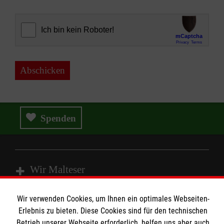
Abschicken
Spenden
Wir Malteser
Wir verwenden Cookies, um Ihnen ein optimales Webseiten-
Spenden & Helfen
Erlebnis zu bieten. Diese Cookies sind für den technischen
Angebote & Leistungen
Betrieb unserer Webseite erforderlich, helfen uns aber auch