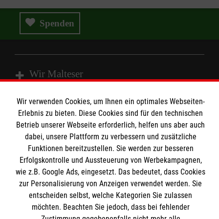
Spenden
Wir Malteser
Wir verwenden Cookies, um Ihnen ein optimales Webseiten-
Spenden & Helfen
Erlebnis zu bieten. Diese Cookies sind für den technischen
Angebote & Leistungen
Betrieb unserer Webseite erforderlich, helfen uns aber auch
Informationen
dabei, unsere Plattform zu verbessern und zusätzliche
Kursangebote
Funktionen bereitzustellen. Sie werden zur besseren
Mitarbeiten
Erfolgskontrolle und Aussteuerung von Werbekampagnen,
Kontakt
Stellenangebote
wie z.B. Google Ads, eingesetzt. Das bedeutet, dass Cookies
Presse und Medien
Malteser online
zur Personalisierung von Anzeigen verwendet werden. Sie
Wir Malteser
Transparenz
entscheiden selbst, welche Kategorien Sie zulassen
möchten. Beachten Sie jedoch, dass bei fehlender
Impressum
Malteserorden
Zustimmung gegebenenfalls nicht mehr alle