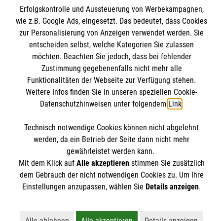
Kontakt
Erfolgskontrolle und Aussteuerung von Werbekampagnen,
Stellenangebote
wie z.B. Google Ads, eingesetzt. Das bedeutet, dass Cookies
Presse und Medien
Malteser online
Wir Malteser
zur Personalisierung von Anzeigen verwendet werden. Sie
Transparenz
entscheiden selbst, welche Kategorien Sie zulassen
Impressum
möchten. Beachten Sie jedoch, dass bei fehlender
Malteserorden
Zustimmung gegebenenfalls nicht mehr alle
Datenschutz
Malteser Jugend
Funktionalitäten der Webseite zur Verfügung stehen.
Spendenkonto
Barrierefreiheit
Weitere Infos finden Sie in unseren speziellen Cookie-
Malteser International
Datenschutzhinweisen unter folgendem
Link
.
Mediathek
Empfänger: Malteser Hilfsdienst e.V.
Soziale Netzwerke
Sharepoint
Technisch notwendige Cookies können nicht abgelehnt
Bank: Pax-Bank für Kirche und Caritas eG
werden, da ein Betrieb der Seite dann nicht mehr
IBAN: DE90 3706 0120 1201 2100 18
gewährleistet werden kann.
Mit dem Klick auf
Alle akzeptieren
stimmen Sie zusätzlich
BIC: GENODED1PA7
Der Malteser Hilfsdienst e.V. ist als eingetragene
dem Gebrauch der nicht notwendigen Cookies zu. Um Ihre
gemeinnützige Organisation von der Körperschaft- und
Einstellungen anzupassen, wählen Sie
Details anzeigen
.
Gewerbesteuer befreit.
Alle ablehnen
Alle akzeptieren
Details anzeigen