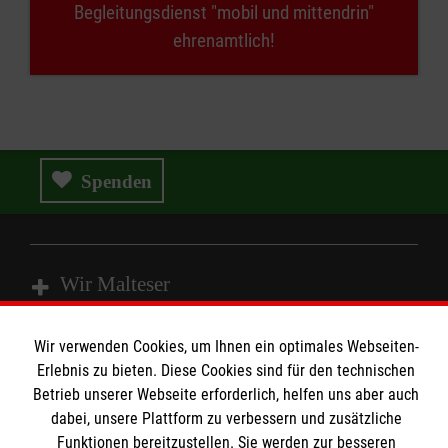
Begleitungsdienst "mobil und mittendrin"
ehrenamtlich!
Spenden
Wir Malteser
Wir verwenden Cookies, um Ihnen ein optimales Webseiten-
Spenden & Helfen
Erlebnis zu bieten. Diese Cookies sind für den technischen
Angebote & Leistungen
Informationen
Betrieb unserer Webseite erforderlich, helfen uns aber auch
Kursangebote
dabei, unsere Plattform zu verbessern und zusätzliche
Funktionen bereitzustellen. Sie werden zur besseren
Mitarbeiten