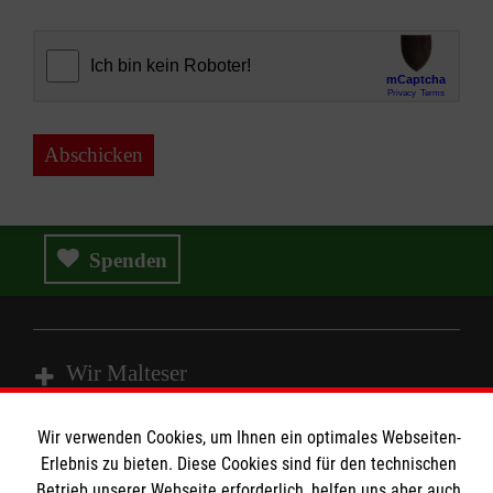
Abschicken
Spenden
Wir Malteser
Wir verwenden Cookies, um Ihnen ein optimales Webseiten-
Spenden & Helfen
Erlebnis zu bieten. Diese Cookies sind für den technischen
Angebote & Leistungen
Betrieb unserer Webseite erforderlich, helfen uns aber auch