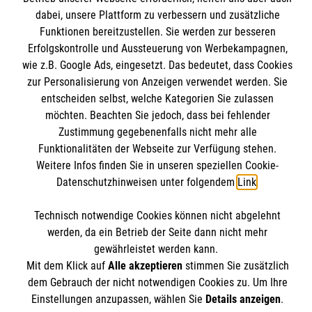
Informationen
dabei, unsere Plattform zu verbessern und zusätzliche
Kursangebote
Funktionen bereitzustellen. Sie werden zur besseren
Mitarbeiten
Erfolgskontrolle und Aussteuerung von Werbekampagnen,
Kontakt
Stellenangebote
wie z.B. Google Ads, eingesetzt. Das bedeutet, dass Cookies
Presse und Medien
Malteser online
Wir Malteser
zur Personalisierung von Anzeigen verwendet werden. Sie
Transparenz
entscheiden selbst, welche Kategorien Sie zulassen
möchten. Beachten Sie jedoch, dass bei fehlender
Impressum
Malteserorden
Zustimmung gegebenenfalls nicht mehr alle
Datenschutz
Funktionalitäten der Webseite zur Verfügung stehen.
Malteser Jugend
Spendenkonto
Barrierefreiheit
Weitere Infos finden Sie in unseren speziellen Cookie-
Malteser International
Datenschutzhinweisen unter folgendem
Link
.
Mediathek
Empfänger: Malteser Hilfsdienst e.V.
Soziale Netzwerke
Sharepoint
Technisch notwendige Cookies können nicht abgelehnt
Bank: Pax-Bank für Kirche und Caritas eG
werden, da ein Betrieb der Seite dann nicht mehr
IBAN: DE90 3706 0120 1201 2100 18
gewährleistet werden kann.
Mit dem Klick auf
Alle akzeptieren
stimmen Sie zusätzlich
BIC: GENODED1PA7
Der Malteser Hilfsdienst e.V. ist als eingetragene
dem Gebrauch der nicht notwendigen Cookies zu. Um Ihre
gemeinnützige Organisation von der Körperschaft- und
Einstellungen anzupassen, wählen Sie
Details anzeigen
.