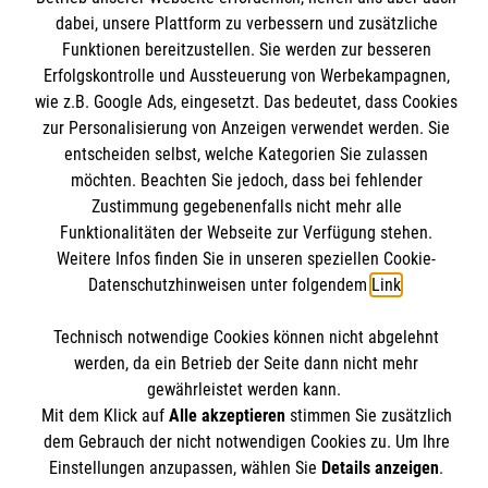
Informationen
dabei, unsere Plattform zu verbessern und zusätzliche
Kursangebote
Funktionen bereitzustellen. Sie werden zur besseren
Mitarbeiten
Erfolgskontrolle und Aussteuerung von Werbekampagnen,
Kontakt
Stellenangebote
wie z.B. Google Ads, eingesetzt. Das bedeutet, dass Cookies
Presse und Medien
Malteser online
Wir Malteser
zur Personalisierung von Anzeigen verwendet werden. Sie
Transparenz
entscheiden selbst, welche Kategorien Sie zulassen
möchten. Beachten Sie jedoch, dass bei fehlender
Impressum
Malteserorden
Zustimmung gegebenenfalls nicht mehr alle
Datenschutz
Funktionalitäten der Webseite zur Verfügung stehen.
Malteser Jugend
Spendenkonto
Barrierefreiheit
Weitere Infos finden Sie in unseren speziellen Cookie-
Malteser International
Datenschutzhinweisen unter folgendem
Link
.
Mediathek
Empfänger: Malteser Hilfsdienst e.V.
Soziale Netzwerke
Sharepoint
Technisch notwendige Cookies können nicht abgelehnt
Bank: Pax-Bank für Kirche und Caritas eG
werden, da ein Betrieb der Seite dann nicht mehr
IBAN: DE90 3706 0120 1201 2100 18
gewährleistet werden kann.
Mit dem Klick auf
Alle akzeptieren
stimmen Sie zusätzlich
BIC: GENODED1PA7
Der Malteser Hilfsdienst e.V. ist als eingetragene
dem Gebrauch der nicht notwendigen Cookies zu. Um Ihre
gemeinnützige Organisation von der Körperschaft- und
Einstellungen anzupassen, wählen Sie
Details anzeigen
.