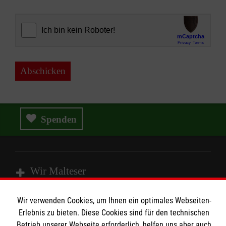
Abschicken
Spenden
Wir Malteser
Wir verwenden Cookies, um Ihnen ein optimales Webseiten-
Spenden & Helfen
Erlebnis zu bieten. Diese Cookies sind für den technischen
Angebote & Leistungen
Betrieb unserer Webseite erforderlich, helfen uns aber auch