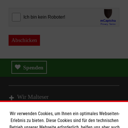
Abschicken
Spenden
Wir Malteser
Wir verwenden Cookies, um Ihnen ein optimales Webseiten-
Spenden & Helfen
Erlebnis zu bieten. Diese Cookies sind für den technischen
Angebote & Leistungen
Betrieb unserer Webseite erforderlich, helfen uns aber auch