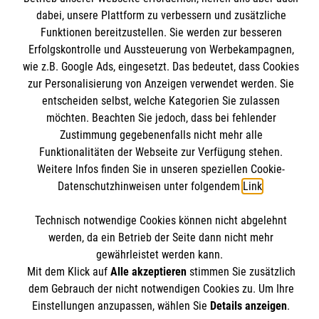
Informationen
dabei, unsere Plattform zu verbessern und zusätzliche
Kursangebote
Funktionen bereitzustellen. Sie werden zur besseren
Mitarbeiten
Erfolgskontrolle und Aussteuerung von Werbekampagnen,
Kontakt
Stellenangebote
wie z.B. Google Ads, eingesetzt. Das bedeutet, dass Cookies
Presse und Medien
Malteser online
Wir Malteser
zur Personalisierung von Anzeigen verwendet werden. Sie
Transparenz
entscheiden selbst, welche Kategorien Sie zulassen
möchten. Beachten Sie jedoch, dass bei fehlender
Impressum
Malteserorden
Zustimmung gegebenenfalls nicht mehr alle
Datenschutz
Funktionalitäten der Webseite zur Verfügung stehen.
Malteser Jugend
Spendenkonto
Barrierefreiheit
Weitere Infos finden Sie in unseren speziellen Cookie-
Malteser International
Datenschutzhinweisen unter folgendem
Link
.
Mediathek
Empfänger: Malteser Hilfsdienst e.V.
Soziale Netzwerke
Sharepoint
Technisch notwendige Cookies können nicht abgelehnt
Bank: Pax-Bank für Kirche und Caritas eG
werden, da ein Betrieb der Seite dann nicht mehr
IBAN: DE90 3706 0120 1201 2100 18
gewährleistet werden kann.
Mit dem Klick auf
Alle akzeptieren
stimmen Sie zusätzlich
BIC: GENODED1PA7
Der Malteser Hilfsdienst e.V. ist als eingetragene
dem Gebrauch der nicht notwendigen Cookies zu. Um Ihre
gemeinnützige Organisation von der Körperschaft- und
Einstellungen anzupassen, wählen Sie
Details anzeigen
.