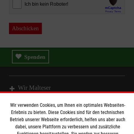
Abschicken
Spenden
Wir Malteser
Wir verwenden Cookies, um Ihnen ein optimales Webseiten-
Spenden & Helfen
Erlebnis zu bieten. Diese Cookies sind für den technischen
Angebote & Leistungen
Betrieb unserer Webseite erforderlich, helfen uns aber auch
Informationen
dabei, unsere Plattform zu verbessern und zusätzliche
Kursangebote
Funktionen bereitzustellen. Sie werden zur besseren