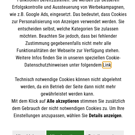
Mitarbeiten
Erfolgskontrolle und Aussteuerung von Werbekampagnen,
Kontakt
Stellenangebote
wie z.B. Google Ads, eingesetzt. Das bedeutet, dass Cookies
Presse und Medien
Malteser online
Wir Malteser
zur Personalisierung von Anzeigen verwendet werden. Sie
Transparenz
entscheiden selbst, welche Kategorien Sie zulassen
möchten. Beachten Sie jedoch, dass bei fehlender
Impressum
Malteserorden
Zustimmung gegebenenfalls nicht mehr alle
Datenschutz
Funktionalitäten der Webseite zur Verfügung stehen.
Malteser Jugend
Spendenkonto
Barrierefreiheit
Weitere Infos finden Sie in unseren speziellen Cookie-
Malteser International
Datenschutzhinweisen unter folgendem
Link
.
Mediathek
Empfänger: Malteser Hilfsdienst e.V.
Soziale Netzwerke
Sharepoint
Technisch notwendige Cookies können nicht abgelehnt
Bank: Pax-Bank für Kirche und Caritas eG
werden, da ein Betrieb der Seite dann nicht mehr
IBAN: DE90 3706 0120 1201 2100 18
gewährleistet werden kann.
Mit dem Klick auf
Alle akzeptieren
stimmen Sie zusätzlich
BIC: GENODED1PA7
Der Malteser Hilfsdienst e.V. ist als eingetragene
dem Gebrauch der nicht notwendigen Cookies zu. Um Ihre
gemeinnützige Organisation von der Körperschaft- und
Einstellungen anzupassen, wählen Sie
Details anzeigen
.
Gewerbesteuer befreit.