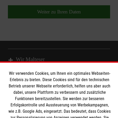
Weiter zu Ihren Daten
Wir Malteser
Wir verwenden Cookies, um Ihnen ein optimales Webseiten-
Spenden & Helfen
Erlebnis zu bieten. Diese Cookies sind für den technischen
Betrieb unserer Webseite erforderlich, helfen uns aber auch
Angebote & Leistungen
Informationen
dabei, unsere Plattform zu verbessern und zusätzliche
Kursangebote
Funktionen bereitzustellen. Sie werden zur besseren
Mitarbeiten
Erfolgskontrolle und Aussteuerung von Werbekampagnen,
Kontakt
Stellenangebote
wie z.B. Google Ads, eingesetzt. Das bedeutet, dass Cookies
Presse und Medien
Malteser online
zur Personalisierung von Anzeigen verwendet werden. Sie