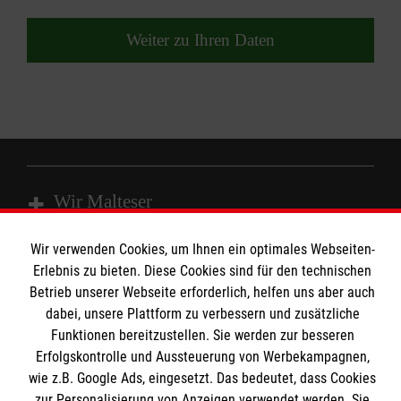
Weiter zu Ihren Daten
Wir Malteser
Wir verwenden Cookies, um Ihnen ein optimales Webseiten-
Spenden & Helfen
Erlebnis zu bieten. Diese Cookies sind für den technischen
Betrieb unserer Webseite erforderlich, helfen uns aber auch
Angebote & Leistungen
Informationen
dabei, unsere Plattform zu verbessern und zusätzliche
Kursangebote
Funktionen bereitzustellen. Sie werden zur besseren
Mitarbeiten
Erfolgskontrolle und Aussteuerung von Werbekampagnen,
Kontakt
Stellenangebote
wie z.B. Google Ads, eingesetzt. Das bedeutet, dass Cookies
Presse und Medien
Malteser online
zur Personalisierung von Anzeigen verwendet werden. Sie