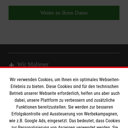
Weiter zu Ihren Daten
Wir Malteser
Wir verwenden Cookies, um Ihnen ein optimales Webseiten-
Spenden & Helfen
Erlebnis zu bieten. Diese Cookies sind für den technischen
Betrieb unserer Webseite erforderlich, helfen uns aber auch
Angebote & Leistungen
Informationen
dabei, unsere Plattform zu verbessern und zusätzliche
Kursangebote
Funktionen bereitzustellen. Sie werden zur besseren
Mitarbeiten
Erfolgskontrolle und Aussteuerung von Werbekampagnen,
Kontakt
Stellenangebote
wie z.B. Google Ads, eingesetzt. Das bedeutet, dass Cookies
Presse und Medien
Malteser online
zur Personalisierung von Anzeigen verwendet werden. Sie