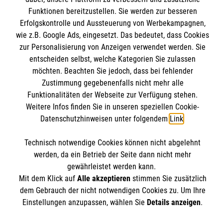
Mitarbeiten
Funktionen bereitzustellen. Sie werden zur besseren
Kontakt
Erfolgskontrolle und Aussteuerung von Werbekampagnen,
Stellenangebote
Presse und Medien
wie z.B. Google Ads, eingesetzt. Das bedeutet, dass Cookies
Malteser online
Wir Malteser
zur Personalisierung von Anzeigen verwendet werden. Sie
Transparenz
entscheiden selbst, welche Kategorien Sie zulassen
Impressum
möchten. Beachten Sie jedoch, dass bei fehlender
Malteserorden
Datenschutz
Zustimmung gegebenenfalls nicht mehr alle
Malteser Jugend
Spendenkonto
Funktionalitäten der Webseite zur Verfügung stehen.
Barrierefreiheit
Malteser International
Weitere Infos finden Sie in unseren speziellen Cookie-
Datenschutzhinweisen unter folgendem
Link
.
Mediathek
Empfänger: Malteser Hilfsdienst e.V.
Soziale Netzwerke
Sharepoint
Technisch notwendige Cookies können nicht abgelehnt
Bank: Pax-Bank für Kirche und Caritas eG
werden, da ein Betrieb der Seite dann nicht mehr
IBAN: DE90 3706 0120 1201 2100 18
gewährleistet werden kann.
BIC: GENODED1PA7
Der Malteser Hilfsdienst e.V. ist als eingetragene
Mit dem Klick auf
Alle akzeptieren
stimmen Sie zusätzlich
dem Gebrauch der nicht notwendigen Cookies zu. Um Ihre
gemeinnützige Organisation von der Körperschaft- und
Einstellungen anzupassen, wählen Sie
Details anzeigen
.
Gewerbesteuer befreit.