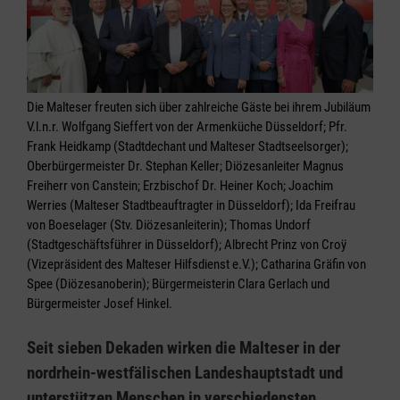
Die Malteser freuten sich über zahlreiche Gäste bei ihrem Jubiläum
V.l.n.r. Wolfgang Sieffert von der Armenküche Düsseldorf; Pfr.
Frank Heidkamp (Stadtdechant und Malteser Stadtseelsorger);
Oberbürgermeister Dr. Stephan Keller; Diözesanleiter Magnus
Freiherr von Canstein; Erzbischof Dr. Heiner Koch; Joachim
Werries (Malteser Stadtbeauftragter in Düsseldorf); Ida Freifrau
von Boeselager (Stv. Diözesanleiterin); Thomas Undorf
(Stadtgeschäftsführer in Düsseldorf); Albrecht Prinz von Croÿ
(Vizepräsident des Malteser Hilfsdienst e.V.); Catharina Gräfin von
Spee (Diözesanoberin); Bürgermeisterin Clara Gerlach und
Bürgermeister Josef Hinkel.
Seit sieben Dekaden wirken die Malteser in der
nordrhein-westfälischen Landeshauptstadt und
unterstützen Menschen in verschiedensten