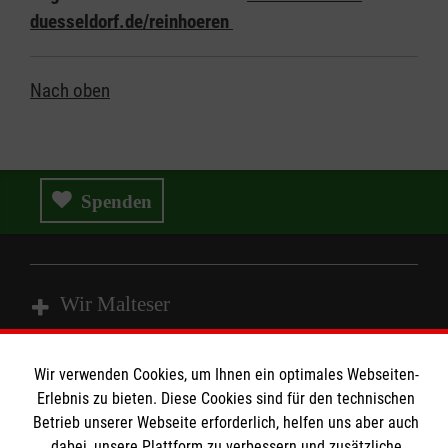
duesseldorf.de/reinhoeren
Nach oben
Spenden
Wir Malteser
Wir verwenden Cookies, um Ihnen ein optimales Webseiten-
Spenden & Helfen
Erlebnis zu bieten. Diese Cookies sind für den technischen
Angebote & Leistungen
Informationen
Betrieb unserer Webseite erforderlich, helfen uns aber auch
Kursangebote
dabei, unsere Plattform zu verbessern und zusätzliche