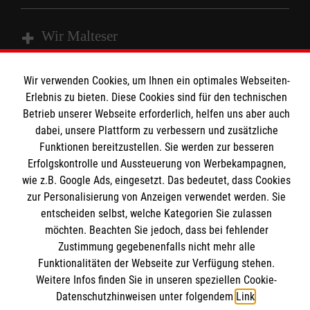
Wir Malteser
Wir verwenden Cookies, um Ihnen ein optimales Webseiten-
Spenden & Helfen
Erlebnis zu bieten. Diese Cookies sind für den technischen
Angebote & Leistungen
Informationen
Betrieb unserer Webseite erforderlich, helfen uns aber auch
Kursangebote
dabei, unsere Plattform zu verbessern und zusätzliche
Funktionen bereitzustellen. Sie werden zur besseren
Mitarbeiten
Kontakt
Erfolgskontrolle und Aussteuerung von Werbekampagnen,
Stellenangebote
wie z.B. Google Ads, eingesetzt. Das bedeutet, dass Cookies
Presse und Medien
Malteser online
Wir Malteser
zur Personalisierung von Anzeigen verwendet werden. Sie
Transparenz
entscheiden selbst, welche Kategorien Sie zulassen
Impressum
möchten. Beachten Sie jedoch, dass bei fehlender
Malteserorden
Zustimmung gegebenenfalls nicht mehr alle
Datenschutz
Malteser Jugend
Funktionalitäten der Webseite zur Verfügung stehen.
Spendenkonto
Barrierefreiheit
Weitere Infos finden Sie in unseren speziellen Cookie-
Malteser International
Datenschutzhinweisen unter folgendem
Link
.
Mediathek