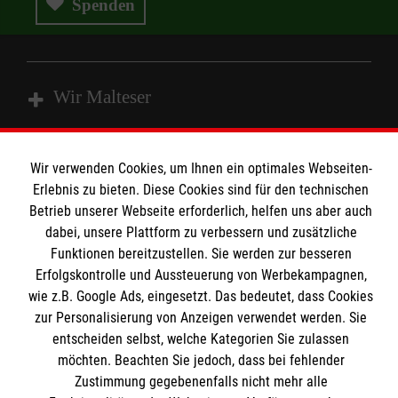
Spenden
Wir Malteser
Spenden & Helfen
Wir verwenden Cookies, um Ihnen ein optimales Webseiten-
Angebote & Leistungen
Erlebnis zu bieten. Diese Cookies sind für den technischen
Informationen
Betrieb unserer Webseite erforderlich, helfen uns aber auch
Kursangebote
dabei, unsere Plattform zu verbessern und zusätzliche
Mitarbeiten
Funktionen bereitzustellen. Sie werden zur besseren
Kontakt
Stellenangebote
Erfolgskontrolle und Aussteuerung von Werbekampagnen,
Presse und Medien
Malteser online
wie z.B. Google Ads, eingesetzt. Das bedeutet, dass Cookies
Wir Malteser
Transparenz
zur Personalisierung von Anzeigen verwendet werden. Sie
entscheiden selbst, welche Kategorien Sie zulassen
Impressum
Malteserorden
möchten. Beachten Sie jedoch, dass bei fehlender
Datenschutz
Zustimmung gegebenenfalls nicht mehr alle
Malteser Jugend
Spendenkonto
Barrierefreiheit