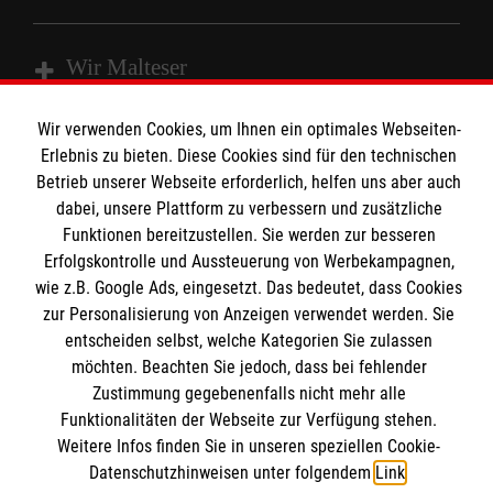
Wir Malteser
Wir verwenden Cookies, um Ihnen ein optimales Webseiten-
Spenden & Helfen
Erlebnis zu bieten. Diese Cookies sind für den technischen
Angebote & Leistungen
Betrieb unserer Webseite erforderlich, helfen uns aber auch
Informationen
dabei, unsere Plattform zu verbessern und zusätzliche
Kursangebote
Funktionen bereitzustellen. Sie werden zur besseren
Mitarbeiten
Erfolgskontrolle und Aussteuerung von Werbekampagnen,
Kontakt
Stellenangebote
wie z.B. Google Ads, eingesetzt. Das bedeutet, dass Cookies
Presse und Medien
Malteser online
zur Personalisierung von Anzeigen verwendet werden. Sie
Wir Malteser
Transparenz
entscheiden selbst, welche Kategorien Sie zulassen
möchten. Beachten Sie jedoch, dass bei fehlender
Impressum
Malteserorden
Zustimmung gegebenenfalls nicht mehr alle
Datenschutz
Funktionalitäten der Webseite zur Verfügung stehen.
Malteser Jugend
Spendenkonto
Barrierefreiheit
Weitere Infos finden Sie in unseren speziellen Cookie-
Malteser International
Datenschutzhinweisen unter folgendem
Link
.
Mediathek