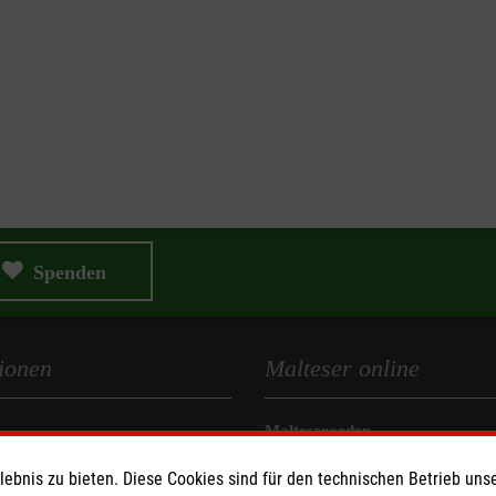
Spenden
ionen
Malteser online
Malteserorden
Malteser Jugend
bnis zu bieten. Diese Cookies sind für den technischen Betrieb unse
z
Malteser International