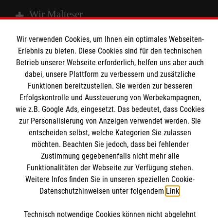
Wir Malteser
Wir verwenden Cookies, um Ihnen ein optimales Webseiten-
Spenden & Helfen
Erlebnis zu bieten. Diese Cookies sind für den technischen
Betrieb unserer Webseite erforderlich, helfen uns aber auch
Angebote & Leistungen
Informationen
dabei, unsere Plattform zu verbessern und zusätzliche
Kursangebote
Funktionen bereitzustellen. Sie werden zur besseren
Mitarbeiten
Erfolgskontrolle und Aussteuerung von Werbekampagnen,
Kontakt
Stellenangebote
wie z.B. Google Ads, eingesetzt. Das bedeutet, dass Cookies
Presse und Medien
Malteser online
zur Personalisierung von Anzeigen verwendet werden. Sie
Wir Malteser
entscheiden selbst, welche Kategorien Sie zulassen
Transparenz
möchten. Beachten Sie jedoch, dass bei fehlender
Impressum
Zustimmung gegebenenfalls nicht mehr alle
Malteserorden
Datenschutz
Funktionalitäten der Webseite zur Verfügung stehen.
Malteser Jugend
Spendenkonto
Barrierefreiheit
Weitere Infos finden Sie in unseren speziellen Cookie-
Malteser International
Datenschutzhinweisen unter folgendem
Link
.
Mediathek
Empfänger: Malteser Hilfsdienst e.V.
Soziale Netzwerke
Technisch notwendige Cookies können nicht abgelehnt
Sharepoint