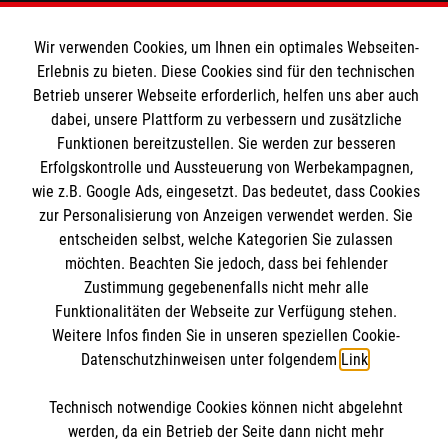
Wir verwenden Cookies, um Ihnen ein optimales Webseiten-
Spenden & Helfen
Erlebnis zu bieten. Diese Cookies sind für den technischen
Angebote & Leistungen
Informationen
Betrieb unserer Webseite erforderlich, helfen uns aber auch
Kursangebote
dabei, unsere Plattform zu verbessern und zusätzliche
Funktionen bereitzustellen. Sie werden zur besseren
Mitarbeiten
Kontakt
Erfolgskontrolle und Aussteuerung von Werbekampagnen,
Stellenangebote
wie z.B. Google Ads, eingesetzt. Das bedeutet, dass Cookies
Presse und Medien
Malteser online
Wir Malteser
zur Personalisierung von Anzeigen verwendet werden. Sie
Transparenz
entscheiden selbst, welche Kategorien Sie zulassen
Impressum
möchten. Beachten Sie jedoch, dass bei fehlender
Malteserorden
Zustimmung gegebenenfalls nicht mehr alle
Datenschutz
Malteser Jugend
Funktionalitäten der Webseite zur Verfügung stehen.
Spendenkonto
Barrierefreiheit
Weitere Infos finden Sie in unseren speziellen Cookie-
Malteser International
Datenschutzhinweisen unter folgendem
Link
.
Mediathek
Empfänger: Malteser Hilfsdienst e.V.
Soziale Netzwerke
Sharepoint
Technisch notwendige Cookies können nicht abgelehnt
Bank: Pax-Bank für Kirche und Caritas eG
werden, da ein Betrieb der Seite dann nicht mehr