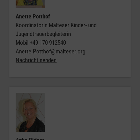
jeden 1. Montag im Monat,
Anette Potthof
von 14:30 bis16:30 Uhr
Koordinatorin Malteser Kinder- und
Jugendtrauerbegleiterin
Adresse:
Mobil
+49 170 912540
Anette.Potthof@malteser.org
OASE der Stadt Wiehl
Nachricht senden
Johanniterhaus
Homburger Str. 7
51674 Wiehl