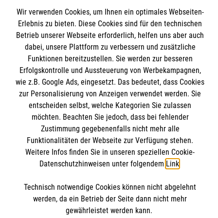
Wir verwenden Cookies, um Ihnen ein optimales Webseiten-
Angebote & Leistungen
Informationen
Erlebnis zu bieten. Diese Cookies sind für den technischen
Kursangebote
Betrieb unserer Webseite erforderlich, helfen uns aber auch
Mitarbeiten
dabei, unsere Plattform zu verbessern und zusätzliche
Kontakt
Funktionen bereitzustellen. Sie werden zur besseren
Stellenangebote
Presse und Medien
Erfolgskontrolle und Aussteuerung von Werbekampagnen,
Malteser online
Wir Malteser
wie z.B. Google Ads, eingesetzt. Das bedeutet, dass Cookies
Transparenz
zur Personalisierung von Anzeigen verwendet werden. Sie
Impressum
entscheiden selbst, welche Kategorien Sie zulassen
Malteserorden
Datenschutz
möchten. Beachten Sie jedoch, dass bei fehlender
Malteser Jugend
Spendenkonto
Barrierefreiheit
Zustimmung gegebenenfalls nicht mehr alle
Malteser International
Funktionalitäten der Webseite zur Verfügung stehen.
Weitere Infos finden Sie in unseren speziellen Cookie-
Mediathek
Empfänger: Malteser Hilfsdienst e.V.
Datenschutzhinweisen unter folgendem
Link
.
Soziale Netzwerke
Sharepoint
Bank: Pax-Bank für Kirche und Caritas eG
Technisch notwendige Cookies können nicht abgelehnt
IBAN: DE90 3706 0120 1201 2100 18
werden, da ein Betrieb der Seite dann nicht mehr
BIC: GENODED1PA7
Der Malteser Hilfsdienst e.V. ist als eingetragene
gewährleistet werden kann.