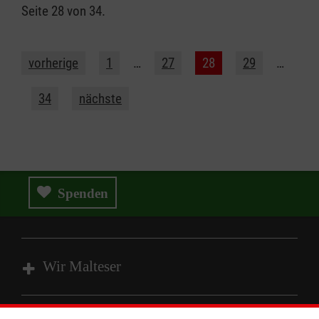
Seite 28 von 34.
vorherige
1
…
27
28
29
…
34
nächste
Spenden
Wir Malteser
Spenden & Helfen